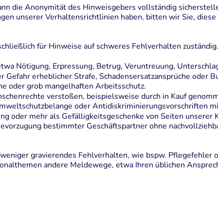
ann die Anonymität des Hinweisgebers vollständig sicherstell
en unserer Verhaltensrichtlinien haben, bitten wir Sie, dies
hließlich für Hinweise auf schweres Fehlverhalten zuständig
 etwa Nötigung, Erpressung, Betrug, Veruntreuung, Unterschl
er Gefahr erheblicher Strafe, Schadensersatzansprüche oder 
he oder grob mangelhaften Arbeitsschutz.
schenrechte verstoßen, beispielsweise durch in Kauf genomm
Umweltschutzbelange oder Antidiskriminierungsvorschriften m
ung oder mehr als Gefälligkeitsgeschenke von Seiten unserer
, Bevorzugung bestimmter Geschäftspartner ohne nachvollzieh
f weniger gravierendes Fehlverhalten, wie bspw. Pflegefehler 
onalthemen andere Meldewege, etwa Ihren üblichen Ansprech